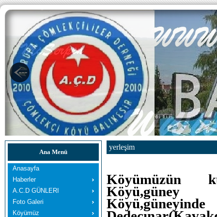
yerleşim
Ana Menü
Anasayfa
Köyümüzün k
Haberler
Köyü,güney d
A.C.D GÜNLERI
Köyü,güneyin
Foto Galeri
Dedeçınar(K
Köyümüz