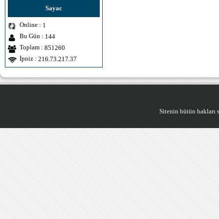
Sayac
Online :
1
Bu Gün :
144
Toplam :
851260
İpniz :
216.73.217.37
Sitenin bütün hakları saklıdı