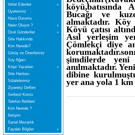
köyü,batısında 
Vefat Edenler
Üyelerimiz
Bucağı ve kuze
Hava Durumu
almaktadır. Köy 
Neler Oluyor ?
Köyü çatısı altın
Özel Gönderiler
Asıl yerleşim ye
Site Hakkında
Çömlekçi diye an
Kim Nerede?
korumaktadır.s
Görüş ve Önerileriniz
şimdilerde yen
Soy Ağacı
anılmaktadır. Yeni
Köşe Yazarları
dibine kurulmuştu
Site Haritası
yer ana yola 1 km
Sülalelerimiz
Ziyaretçi Defteri
Serbest Kürsü
Telefon Rehberi
Kim Nerede ?
İletişim
Sanal Mezarlık
Faydalı Bilgiler