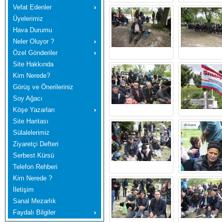
Vefat Edenler
Üyelerimiz
Hava Durumu
Neler Oluyor ?
Özel Gönderiler
Site Hakkında
Kim Nerede?
Görüş ve Önerileriniz
Soy Ağacı
Köşe Yazarları
Site Haritası
Sülalelerimiz
Ziyaretçi Defteri
Serbest Kürsü
Telefon Rehberi
Kim Nerede ?
İletişim
Sanal Mezarlık
Faydalı Bilgiler