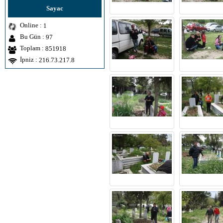
Sayac
Online :
1
Bu Gün :
97
Toplam :
851918
İpniz :
216.73.217.8