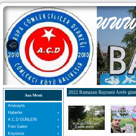
2022 Ramazan Bayrami Arefe günü
Ana Menü
Anasayfa
Haberler
A.C.D GÜNLERI
Foto Galeri
Köyümüz