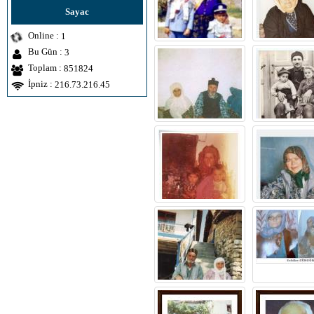
Sayac
Online :
1
Bu Gün :
3
Toplam :
851824
İpniz :
216.73.216.45