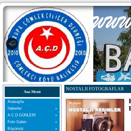
NOSTALJI FOTOGRAFLAR
Ana Menü
Anasayfa
Haberler
A.C.D GÜNLERI
Foto Galeri
Köyümüz