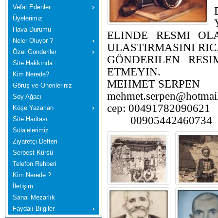
Vefat Edenler
Üyelerimiz
Hava Durumu
ELINDE RESMI OL
Neler Oluyor ?
ULASTIRMASINI RIC
Özel Gönderiler
GÖNDERILEN RES
Site Hakkında
ETMEYIN.
Kim Nerede?
MEHMET SERPEN
Görüş ve Önerileriniz
m
ehmet.serpen@hotmai
Soy Ağacı
cep: 00491782090621
Köşe Yazarları
00905442460734
Site Haritası
Sülalelerimiz
Ziyaretçi Defteri
Serbest Kürsü
Telefon Rehberi
Kim Nerede ?
İletişim
Sanal Mezarlık
Faydalı Bilgiler