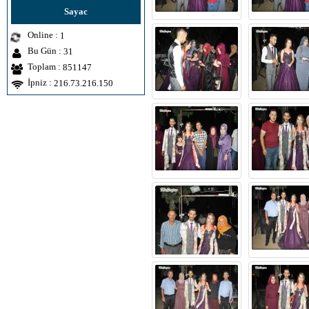
Sayac
Online :
1
Bu Gün :
31
Toplam :
851147
İpniz :
216.73.216.150