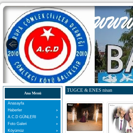
TUGCE & ENES nisan
Ana Menü
Anasayfa
Haberler
A.C.D GÜNLERI
Foto Galeri
Köyümüz