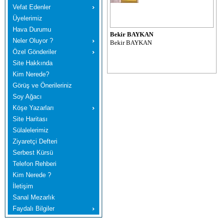
Vefat Edenler
Üyelerimiz
Hava Durumu
Bekir BAYKAN
Neler Oluyor ?
Bekir BAYKAN
Özel Gönderiler
Site Hakkında
Kim Nerede?
Görüş ve Önerileriniz
Soy Ağacı
Köşe Yazarları
Site Haritası
Sülalelerimiz
Ziyaretçi Defteri
Serbest Kürsü
Telefon Rehberi
Kim Nerede ?
İletişim
Sanal Mezarlık
Faydalı Bilgiler