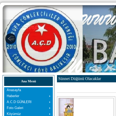
Sünnet Düğünü Olacaklar
Ana Menü
Anasayfa
Haberler
A.C.D GÜNLERI
Foto Galeri
Köyümüz