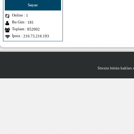
Sayac
Online :
1
Bu Gün :
181
Toplam :
852002
İpniz :
216.73.216.193
Sitenin bütün hakları saklıdı