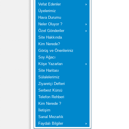
Vefat Edenler
Üyelerimiz
Hava Durumu
Neler Oluyor ?
Özel Gönderiler
Site Hakkında
Kim Nerede?
Görüş ve Önerileriniz
Soy Ağacı
Köşe Yazarları
Site Haritası
Sülalelerimiz
Ziyaretçi Defteri
Serbest Kürsü
Telefon Rehberi
Kim Nerede ?
İletişim
Sanal Mezarlık
Faydalı Bilgiler