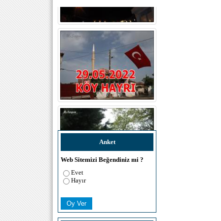
Anket
Web Sitemizi Beğendiniz mi ?
Evet
Hayır