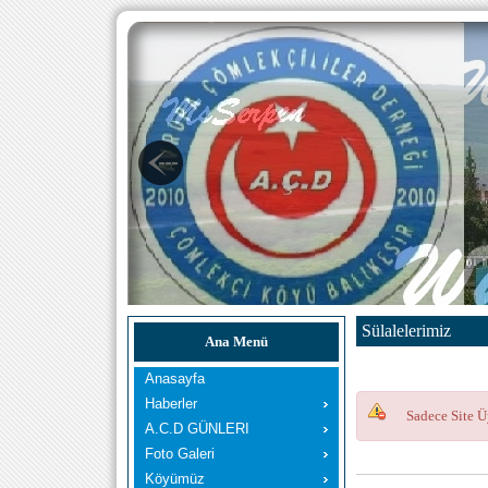
Sülalelerimiz
Ana Menü
Anasayfa
Haberler
Sadece Site Ü
A.C.D GÜNLERI
Foto Galeri
Köyümüz