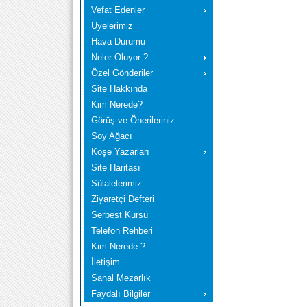
Vefat Edenler
Üyelerimiz
Hava Durumu
Neler Oluyor ?
Özel Gönderiler
Site Hakkında
Kim Nerede?
Görüş ve Önerileriniz
Soy Ağacı
Köşe Yazarları
Site Haritası
Sülalelerimiz
Ziyaretçi Defteri
Serbest Kürsü
Telefon Rehberi
Kim Nerede ?
İletişim
Sanal Mezarlık
Faydalı Bilgiler