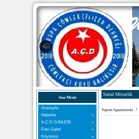
Sanal Mezarlık
Ana Menü
Anasayfa
Yapım Aşamasında ..!
Haberler
A.C.D GÜNLERI
Foto Galeri
Köyümüz