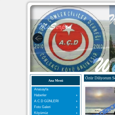
Özür Diliyorum 
Ana Menü
Anasayfa
Haberler
A.C.D GÜNLERI
Foto Galeri
Köyümüz