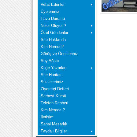
Vefat Edenler
Üyelerimiz
Hava Durumu
Neler Oluyor ?
Özel Gönderiler
Site Hakkında
Kim Nerede?
Görüş ve Önerileriniz
Soy Ağacı
Köşe Yazarları
Site Haritası
Sülalelerimiz
Ziyaretçi Defteri
Serbest Kürsü
Telefon Rehberi
Kim Nerede ?
İletişim
Sanal Mezarlık
Faydalı Bilgiler