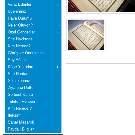
Vefat Edenler
Üyelerimiz
Hava Durumu
Neler Oluyor ?
Özel Gönderiler
Site Hakkında
Kim Nerede?
Görüş ve Önerileriniz
Soy Ağacı
Köşe Yazarları
Site Haritası
Sülalelerimiz
Ziyaretçi Defteri
Serbest Kürsü
Telefon Rehberi
Kim Nerede ?
İletişim
Sanal Mezarlık
Faydalı Bilgiler