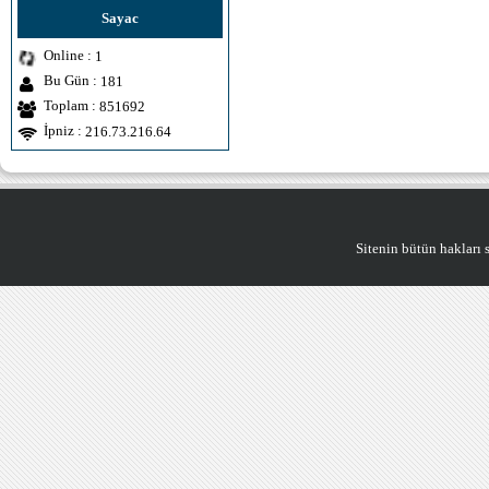
Sayac
Online :
1
Bu Gün :
181
Toplam :
851692
İpniz :
216.73.216.64
Sitenin bütün hakları saklıdı