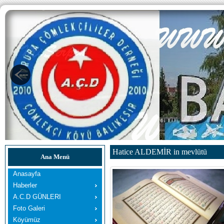
Hatice ALDEMİR in mevlütü
Ana Menü
Anasayfa
Haberler
A.C.D GÜNLERI
Foto Galeri
Köyümüz