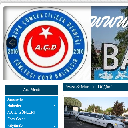
Feyza & Murat`ın Düğünü
Ana Menü
Anasayfa
Haberler
A.C.D GÜNLERI
Foto Galeri
Köyümüz