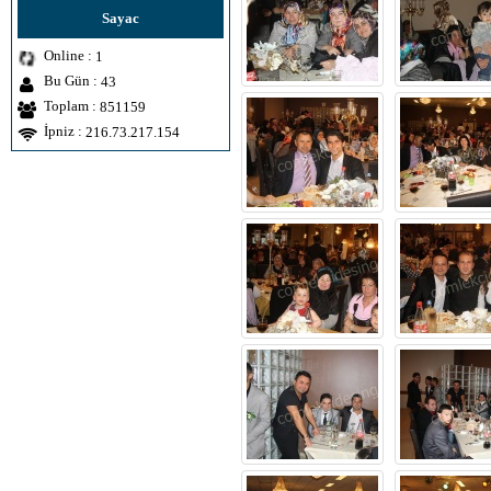
Sayac
Online :
1
Bu Gün :
43
Toplam :
851159
İpniz :
216.73.217.154