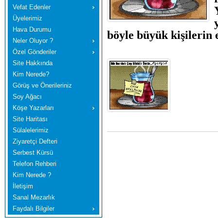
Vefat Edenler
Üyelerimiz
Hava Durumu
böyle büyük kişilerin
Neler Oluyor ?
Özel Gönderiler
Site Hakkında
Kim Nerede?
Görüş ve Önerileriniz
Soy Ağacı
Köşe Yazarları
Site Haritası
Sülalelerimiz
Ziyaretçi Defteri
Serbest Kürsü
Telefon Rehberi
Kim Nerede ?
İletişim
Sanal Mezarlık
Faydalı Bilgiler