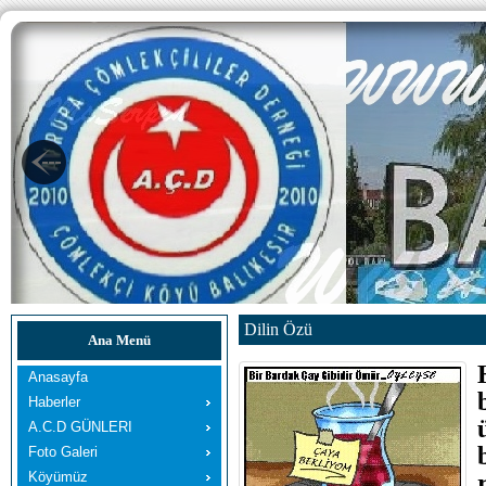
Dilin Özü
Ana Menü
Anasayfa
Haberler
A.C.D GÜNLERI
Foto Galeri
Köyümüz