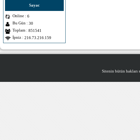
Sayac
Online :
6
Bu Gün :
30
Toplam :
851541
İpniz :
216.73.216.159
Sitenin bütün hakları saklıdı