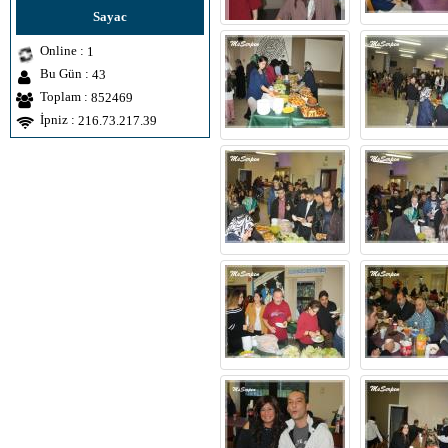
Sayac
Online :
1
Bu Gün :
43
Toplam :
852469
İpniz :
216.73.217.39