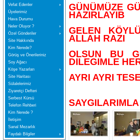
GÜNÜMÜZE GÜZ
Vefat Edenler
Üyelerimiz
HAZIRLAYIB
Hava Durumu
Neler Oluyor ?
GELEN KÖYLÜ
Özel Gönderiler
ALLAH RAZI
Site Hakkında
Kim Nerede?
OLSUN BU GÜ
Görüş ve Önerileriniz
DILEGIMLE HE
Soy Ağacı
Köşe Yazarları
AYRI AYRI TE
Site Haritası
Sülalelerimiz
Ziyaretçi Defteri
Serbest Kürsü
SAYGILARIMLA
Telefon Rehberi
Kim Nerede ?
İletişim
Sanal Mezarlık
Faydalı Bilgiler